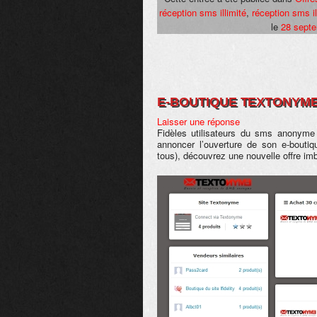
réception sms illimité
,
réception sms il
le
28 sept
E-BOUTIQUE TEXTONYME
Laisser une réponse
Fidèles utilisateurs du sms anonyme
annoncer l’ouverture de son e-boutiq
tous), découvrez une nouvelle offre imb