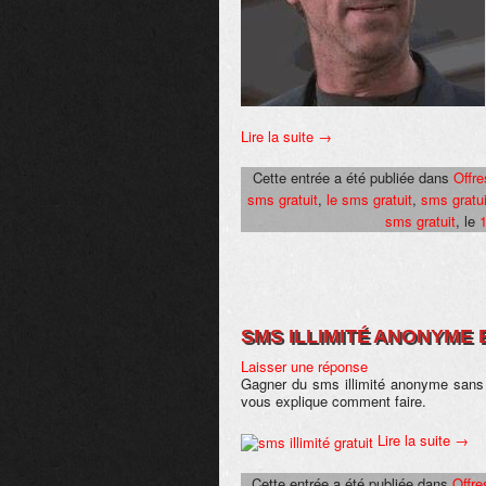
Lire la suite
→
Cette entrée a été publiée dans
Offr
sms gratuit
,
le sms gratuit
,
sms gratui
sms gratuit
, le
SMS ILLIMITÉ ANONYME 
Laisser une réponse
Gagner du sms illimité anonyme sans
vous explique comment faire.
Lire la suite
→
Cette entrée a été publiée dans
Offr