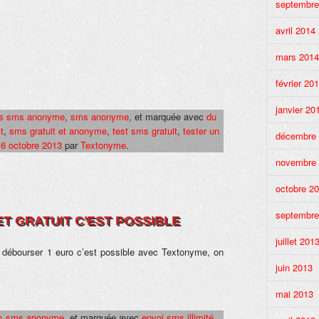
septembre
avril 2014
mars 2014
février 20
janvier 20
es sms anonyme
,
sms anonyme
, et marquée avec
du
t
,
sms gratuit et anonyme
,
test sms gratuit
,
tester un
décembre
16 octobre 2013
par
Textonyme
.
novembre
octobre 2
septembre
ET GRATUIT C’EST POSSIBLE
juillet 201
 débourser 1 euro c’est possible avec Textonyme, on
juin 2013
mai 2013
es sms anonyme
, et marquée avec
envoi sms illimité
,