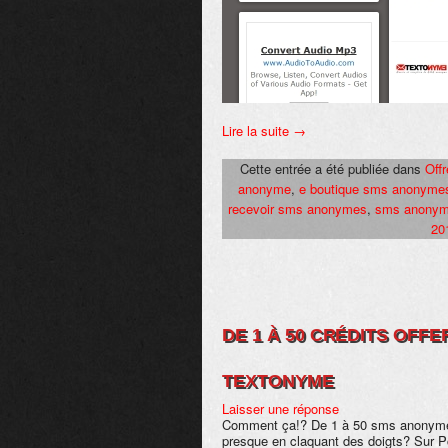
Lire la suite
→
Cette entrée a été publiée dans
Off
anonyme
,
e boutique sms anonyme
recevoir sms anonymes
,
sms anonyme
20
DE 1 À 50 CRÉDITS OFF
TEXTONYME
Laisser une réponse
Comment ça!? De 1 à 50 sms anonyme(s
presque en claquant des doigts? Sur P