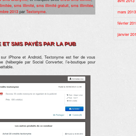
avril 2013
limitée
,
sms illimité
,
sms illimité gratuit
,
sms illimitée
,
embre 2013
par
Textonyme
.
mars 2013
février 20
janvier 20
 ET SMS PAYÉS PAR LA PUB
 sur iPhone et Android, Textonyme est fier de vous
ue (hébergée par Social Converter, l’e-boutique pour
attable.