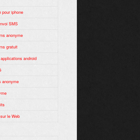
n pour iphone
envoi SMS
sms anonyme
ms gratuit
 applications android
é
s anonyme
yme
its
 sur le Web