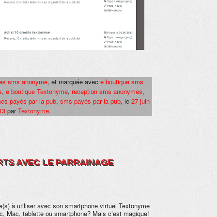
res sms anonyme
, et marquée avec
e boutique sms
s
,
e boutique Textonyme
,
reception sms anonymes
,
s payés par la pub
,
sms payés par la pub
, le
27 juin
13
par
Textonyme
.
ERTS AVEC LE PARRAINAGE
) à utiliser avec son smartphone virtuel Textonyme
c, Mac, tablette ou smartphone? Mais c’est magique!