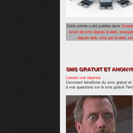
Cette entrée a été publiée dans
Consei
envoi de sms depuis le web
,
envoyer
depuis web
,
sms par le web
,
sm
SMS GRATUIT ET ANONYME
Laisser une réponse
Comment bénéficier du sms gratuit et
à vos questions sur le sms gratuit Text