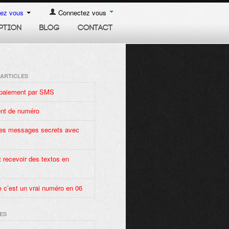
vez vous
Connectez vous
PTION
BLOG
CONTACT
 ARTICLES
paiement par SMS
nt de numéro
es messages secrets avec
 recevoir des textos en
 c’est un vrai numéro en 06
ES