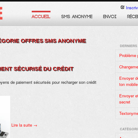
Inscri
ACCUEIL
SMS ANONYME
ENVOI
RÉCE
ÉGORIE
OFFRES SMS ANONYME
DERNIERS
Problème 
Changeme
MENT SÉCURISÉ DU CRÉDIT
Envoyer d
oyens de paiement sécurisés pour recharger son crédit
ton mobile
Envoyer et
secret
Textonyme
Lire la suite
→
CATÉGORI