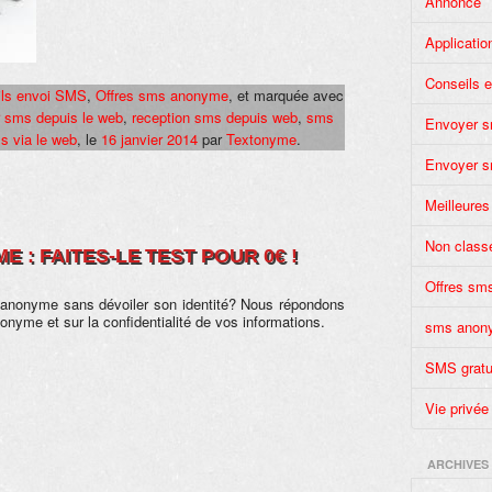
Annonce
Applicatio
Conseils 
ls envoi SMS
,
Offres sms anonyme
, et marquée avec
 sms depuis le web
,
reception sms depuis web
,
sms
Envoyer 
s via le web
, le
16 janvier 2014
par
Textonyme
.
Envoyer s
Meilleures
Non class
 : FAITES-LE TEST POUR 0€ !
Offres sm
 anonyme sans dévoiler son identité? Nous répondons
onyme et sur la confidentialité de vos informations.
sms anon
SMS gratu
Vie privée
ARCHIVES