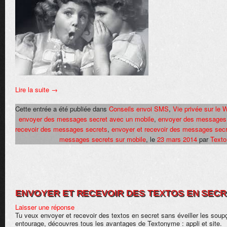
Lire la suite
→
Cette entrée a été publiée dans
Conseils envoi SMS
,
Vie privée sur le 
envoyer des messages secret avec un mobile
,
envoyer des messages
recevoir des messages secrets
,
envoyer et recevoir des messages sec
messages secrets sur mobile
, le
23 mars 2014
par
Text
ENVOYER ET RECEVOIR DES TEXTOS EN SEC
Laisser une réponse
Tu veux envoyer et recevoir des textos en secret sans éveiller les soup
entourage, découvres tous les avantages de Textonyme : appli et site.