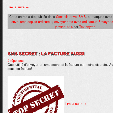
Lire la suite
→
Cette entrée a été publiée dans
Conseils envoi SMS
, et marquée ave
envoi sms depuis ordinateur
,
envoyer sms avec ordinateur
,
Envoyer 
janvier 2014
par
Textonyme
.
SMS SECRET : LA FACTURE AUSSI
2 réponses
Quel utilité d’envoyer un sms secret si la facture est moins discrète.
souci de facture!
Lire la suite
→