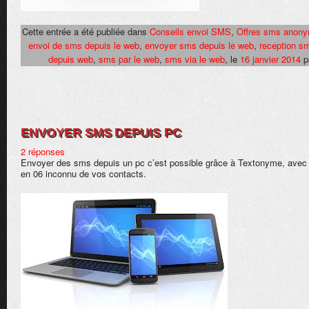
Cette entrée a été publiée dans
Conseils envoi SMS
,
Offres sms anon
envoi de sms depuis le web
,
envoyer sms depuis le web
,
reception s
depuis web
,
sms par le web
,
sms via le web
, le
16 janvier 2014
p
ENVOYER SMS DEPUIS PC
2 réponses
Envoyer des sms depuis un pc c’est possible grâce à Textonyme, avec
en 06 inconnu de vos contacts.