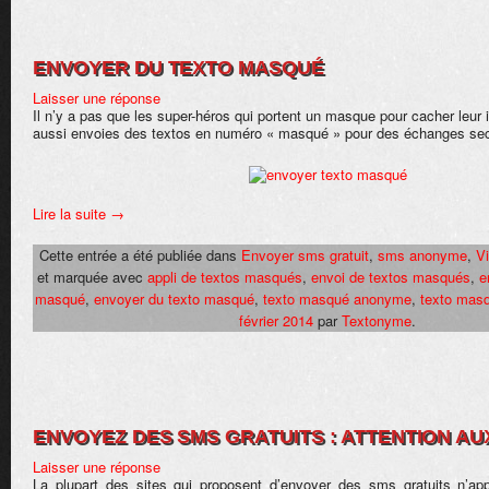
ENVOYER DU TEXTO MASQUÉ
Laisser une réponse
Il n’y a pas que les super-héros qui portent un masque pour cacher leur i
aussi envoies des textos en numéro « masqué » pour des échanges sec
Lire la suite
→
Cette entrée a été publiée dans
Envoyer sms gratuit
,
sms anonyme
,
Vi
et marquée avec
appli de textos masqués
,
envoi de textos masqués
,
e
masqué
,
envoyer du texto masqué
,
texto masqué anonyme
,
texto masq
février 2014
par
Textonyme
.
ENVOYEZ DES SMS GRATUITS : ATTENTION A
Laisser une réponse
La plupart des sites qui proposent d’envoyer des sms gratuits n’ap