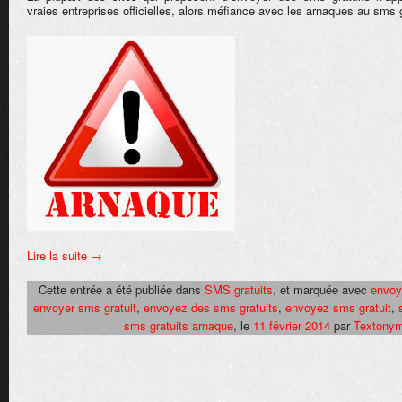
vraies entreprises officielles, alors méfiance avec les arnaques au sms g
Lire la suite
→
Cette entrée a été publiée dans
SMS gratuits
, et marquée avec
envoy
envoyer sms gratuit
,
envoyez des sms gratuits
,
envoyez sms gratuit
,
sms gratuits arnaque
, le
11 février 2014
par
Textony