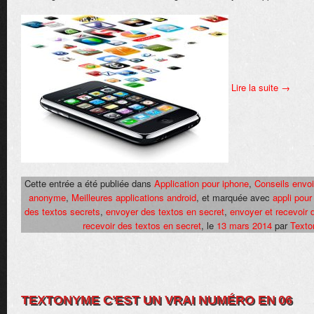
Lire la suite
→
Cette entrée a été publiée dans
Application pour iphone
,
Conseils envo
anonyme
,
Meilleures applications android
, et marquée avec
appli pour
des textos secrets
,
envoyer des textos en secret
,
envoyer et recevoir 
recevoir des textos en secret
, le
13 mars 2014
par
Text
TEXTONYME C’EST UN VRAI NUMÉRO EN 06